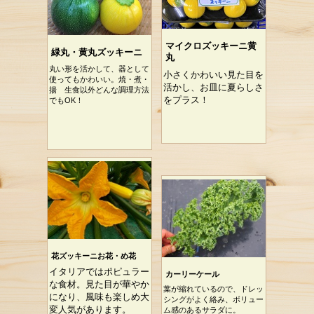
マイクロズッキーニ黄
緑丸・黄丸ズッキーニ
丸
丸い形を活かして、器として
小さくかわいい見た目を
使ってもかわいい。焼・煮・
活かし、お皿に夏らしさ
揚 生食以外どんな調理方法
をプラス！
でもOK！
花ズッキーニお花・め花
イタリアではポピュラー
カーリーケール
な食材。見た目が華やか
葉が縮れているので、ドレッ
になり、風味も楽しめ大
シングがよく絡み、ボリュー
変人気があります。
ム感のあるサラダに。