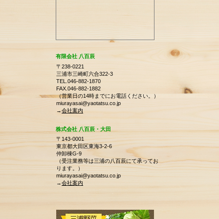
有限会社 八百辰
〒238-0221
三浦市三崎町六合322-3
TEL.046-882-1870
FAX.046-882-1882
（営業日の14時までにお電話ください。）
miurayasai@yaotatsu.co.jp
→
会社案内
株式会社 八百辰・大田
〒143-0001
東京都大田区東海3-2-6
仲卸棟G-9
（受注業務等は三浦の八百辰にて承ってお
ります。）
miurayasai@yaotatsu.co.jp
→
会社案内