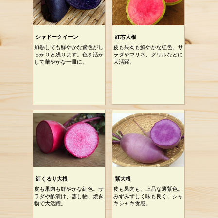
シャドークイーン
紅芯大根
加熱しても鮮やかな紫色がし
皮も果肉も鮮やかな紅色。サ
っかりと残ります。色を活か
ラダやマリネ、グリルなどに
して華やかな一皿に。
大活躍。
紅くるり大根
紫大根
皮も果肉も鮮やかな紅色。サ
皮も果肉も、上品な薄紫色。
ラダや酢漬け、蒸し物、焼き
みずみずしく味も良く、シャ
物で大活躍。
キシャキ食感。